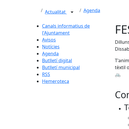
Agenda
Actualitat
FE
Canals informatius de
l'Ajuntament
Avisos
Dillun
Notícies
Dissab
Agenda
Butlletí digital
T'anim
Butlletí municipal
tèxtil
RSS
🚲
Hemeroteca
Con
T