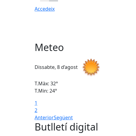
Accedeix
Meteo
Dissabte, 8 d’agost
T.Màx: 32°
T.Min: 24°
1
2
Anterior
Següent
Butlletí digital