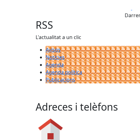
Fa
Darrer
RSS
L'actualitat a un clic
Avisos
Notícies
Agenda
Agenda política
Publicacions
Adreces i telèfons