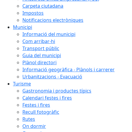
Carpeta ciutadana
Impostos
Notificacions electròniques
Municipi
Informació del municipi
Com arribar-hi
Transport públic
Guia del municipi
Plànol directori
Informació geogràfica - Plànols i carrerer
Urbanitzacions - Evacuació
Turisme
Gastronomia i productes típics
Calendari festes i fires
Festes i fires
Recull fotogràfic
Rutes
On dormir