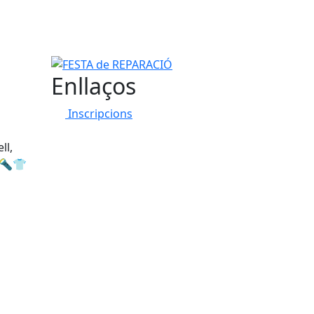
FESTA de REPARACIÓ
Enllaços
Inscripcions
ll,
a 🔦👕