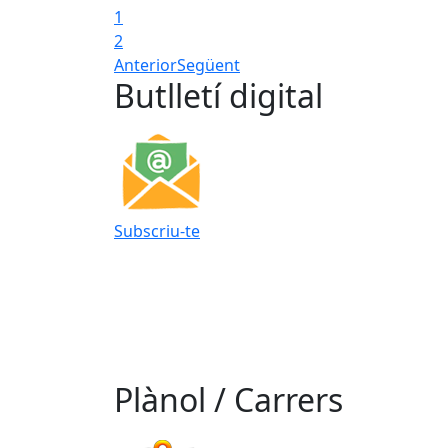
1
2
Anterior
Següent
Butlletí digital
Subscriu-te
Plànol / Carrers