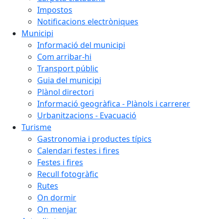
Impostos
Notificacions electròniques
Municipi
Informació del municipi
Com arribar-hi
Transport públic
Guia del municipi
Plànol directori
Informació geogràfica - Plànols i carrerer
Urbanitzacions - Evacuació
Turisme
Gastronomia i productes típics
Calendari festes i fires
Festes i fires
Recull fotogràfic
Rutes
On dormir
On menjar