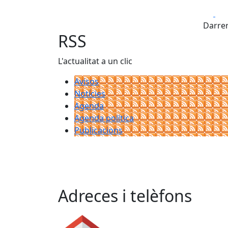
Fa
Darrer
RSS
L'actualitat a un clic
Avisos
Notícies
Agenda
Agenda política
Publicacions
Adreces i telèfons