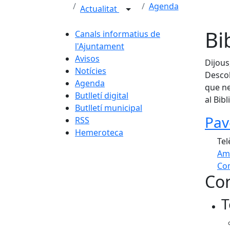
Agenda
Actualitat
Bi
Canals informatius de
l'Ajuntament
Avisos
Dijous
Notícies
Descob
Agenda
que ne
Butlletí digital
al Bib
Butlletí municipal
Pav
RSS
Hemeroteca
Tel
Am
Com
Con
+
T
−