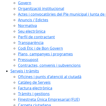
Govern
Organització institucional
Actes i convocatòries del Ple municipal i Junta d
Anuncis / Edictes
Normativa
Seu electrònica
Perfil de contractant
Transparència
Codi Ètic i de Bon Govern
Plans, campanyes i programes
Pressupost
Contractes, convenis i subvencions
Serveis i tràmits
Oficines i punts d'atenció al ciutadà
Catàleg de Serveis
Factura electrònica
Tràmits i gestions
Finestreta Única Empresarial (FUE)
Carpeta ciutadana