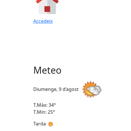
Accedeix
Meteo
Diumenge, 9 d’agost
T.Màx: 34°
T.Min: 25°
Tarda