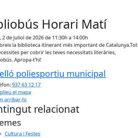
bliobús Horari Matí
, 2 de juliol de 2026 de 11:30h a 14:00h
reix la biblioteca itinerant més important de Catalunya.Tot 
cessites per cobrir les teves necessitats literàries,
liobús. Apropa-t’hi!
elló poliesportiu municipal
èfon:
937 63 12 17
plieu el mapa
 arribar-hi
Leaflet
| ©
OpenStreetMap
con
tingut relacionat
emes
Cultura i Festes