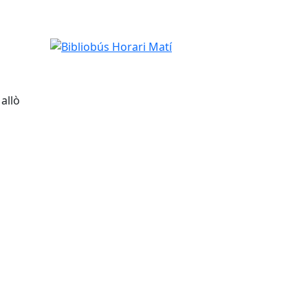
Bibliobús Horari Matí
allò
tributors