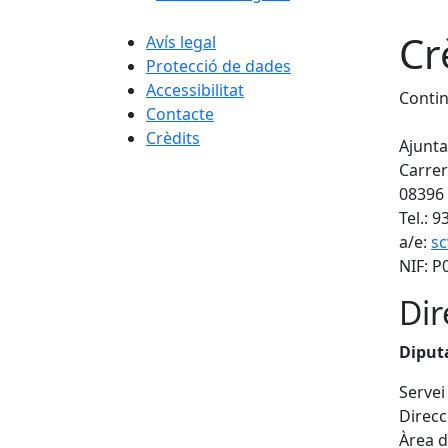
Cr
Avís legal
Protecció de dades
Accessibilitat
Conti
Contacte
Crèdits
Ajunta
Carrer
08396 
Tel.: 9
a/e:
sc
NIF: 
Dir
Diput
Servei
Direcc
Àrea d