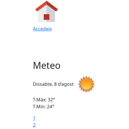
Accedeix
Meteo
Dissabte, 8 d’agost
T.Màx: 32°
T.Min: 24°
1
2