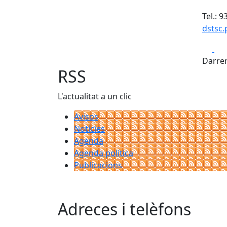
Tel.: 
dstsc
Fa
Darrer
RSS
L'actualitat a un clic
Avisos
Notícies
Agenda
Agenda política
Publicacions
Adreces i telèfons