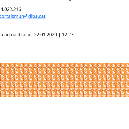
934.022.216
.portalsmun@diba.cat
cebook
X
a actualització: 22.01.2020 | 12:27