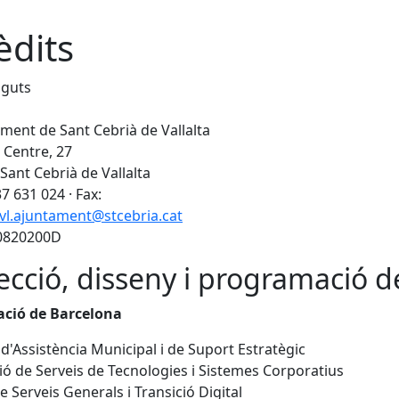
èdits
nguts
ment de Sant Cebrià de Vallalta
 Centre, 27
Sant Cebrià de Vallalta
37 631 024 · Fax:
vl.ajuntament@stcebria.cat
P0820200D
ecció, disseny i programació d
ació de Barcelona
 d'Assistència Municipal i de Suport Estratègic
ió de Serveis de Tecnologies i Sistemes Corporatius
e Serveis Generals i Transició Digital