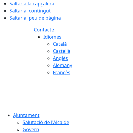
Saltar a la capçalera
Saltar al contingut
Saltar al peu de pàgina
Contacte
Idiomes
Català
Castellà
Anglès
Alemany
Francès
08.08.2026 | 03:00
Ajuntament
Salutació de l'Alcalde
Govern