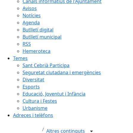
Canals informatius de l'Ajuntament
Avisos
Notícies
Agenda
Butlletí digital
Butlletí municipal
RSS
Hemeroteca
Temes
Sant Cebrià Participa
Seguretat ciutadana i emergències
Diversitat
Esports
Educació, Joventut i Infància
Cultura i Festes
Urbanisme
Adreces i telèfons
Altres continguts