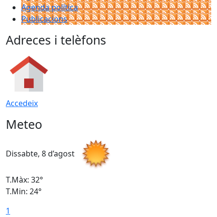
Agenda política
Publicacions
Adreces i telèfons
Accedeix
Meteo
Dissabte, 8 d’agost
D
T.Màx: 32°
T
T.Min: 24°
T
1