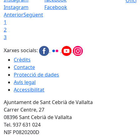
Ofici
Instagram
Facebook
Anterior
Següent
1
2
3
Xarxes socials:
Crèdits
Contacte
Protecció de dades
Avís legal
Accessibilitat
Ajuntament de Sant Cebrià de Vallalta
Carrer Centre, 27
08396 Sant Cebrià de Vallalta
Tel. 937 631 024
NIF P0820200D