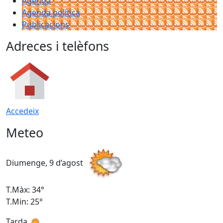
Agenda
Agenda política
Publicacions
Adreces i telèfons
Accedeix
Meteo
Diumenge, 9 d’agost
D
T.Màx: 34°
T
T.Min: 25°
T
Tarda
T