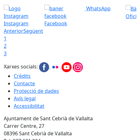
WhatsApp
Ofici
Instagram
Facebook
Anterior
Següent
1
2
3
Xarxes socials:
Crèdits
Contacte
Protecció de dades
Avís legal
Accessibilitat
Ajuntament de Sant Cebrià de Vallalta
Carrer Centre, 27
08396 Sant Cebrià de Vallalta