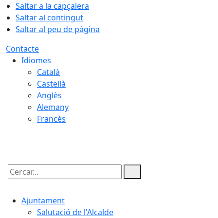
Saltar a la capçalera
Saltar al contingut
Saltar al peu de pàgina
Contacte
Idiomes
Català
Castellà
Anglès
Alemany
Francès
08.08.2026 | 21:09
Cercar:
Ajuntament
Salutació de l'Alcalde