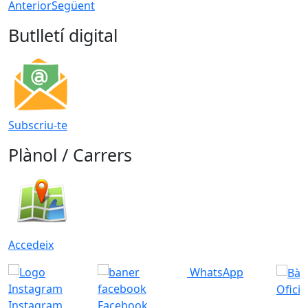
Anterior
Següent
Butlletí digital
Subscriu-te
Plànol / Carrers
Accedeix
WhatsApp
Ofici
Instagram
Facebook