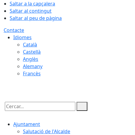
Saltar a la capçalera
Saltar al contingut
Saltar al peu de pàgina
Contacte
Idiomes
Català
Castellà
Anglès
Alemany
Francès
08.08.2026 | 13:43
Cercar:
Ajuntament
Salutació de l'Alcalde