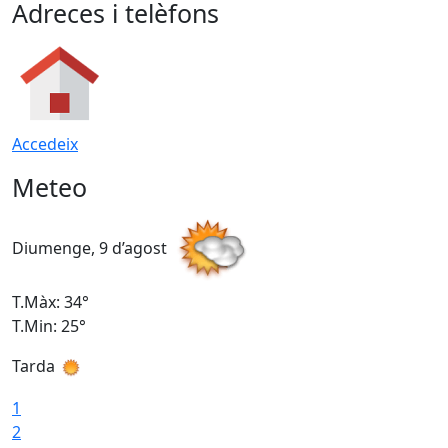
Adreces i telèfons
Accedeix
Meteo
Diumenge, 9 d’agost
D
T.Màx: 34°
T
T.Min: 25°
T
Tarda
T
1
2