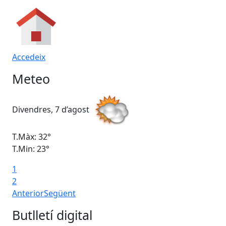
Accedeix
Meteo
Divendres, 7 d’agost
Dis
T.Màx: 32°
T.M
T.Min: 23°
T.M
1
2
Anterior
Següent
Butlletí digital