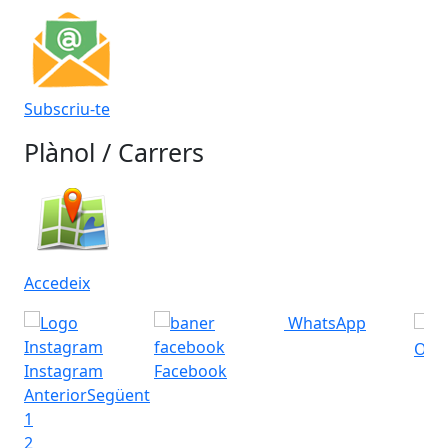
Subscriu-te
Plànol / Carrers
Accedeix
WhatsApp
Ofic
Instagram
Facebook
Anterior
Següent
1
2