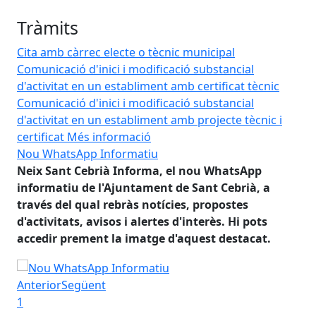
Tràmits
Cita amb càrrec electe o tècnic municipal
Comunicació d'inici i modificació substancial
d'activitat en un establiment amb certificat tècnic
Comunicació d'inici i modificació substancial
d'activitat en un establiment amb projecte tècnic i
certificat
Més informació
Nou WhatsApp Informatiu
No
Neix Sant Cebrià Informa, el nou WhatsApp
Ne
informatiu de l'Ajuntament de Sant Cebrià, a
in
través del qual rebràs notícies, propostes
tra
d'activitats, avisos i alertes d'interès. Hi pots
d'a
accedir prement la imatge d'aquest destacat.
ac
Nou WhatsApp Informatiu
No
Anterior
Següent
1