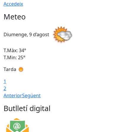
Accedeix
Meteo
Diumenge, 9 d’agost
D
T.Màx: 34°
T
T.Min: 25°
T
Tarda
T
1
2
Anterior
Següent
Butlletí digital