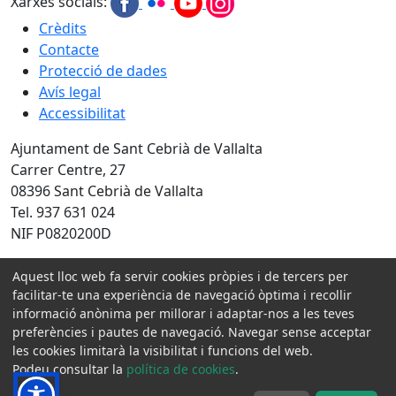
Xarxes socials:
Crèdits
Contacte
Protecció de dades
Avís legal
Accessibilitat
Ajuntament de Sant Cebrià de Vallalta
Carrer Centre, 27
08396 Sant Cebrià de Vallalta
Tel. 937 631 024
NIF P0820200D
Amb la col·laboració de:
Aquest lloc web fa servir cookies pròpies i de tercers per
facilitar-te una experiència de navegació òptima i recollir
informació anònima per millorar i adaptar-nos a les teves
preferències i pautes de navegació. Navegar sense acceptar
les cookies limitarà la visibilitat i funcions del web.
Podeu consultar la
política de cookies
.