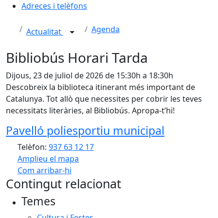
Adreces i telèfons
Agenda
Actualitat
Bibliobús Horari Tarda
Dijous, 23 de juliol de 2026 de 15:30h a 18:30h
Descobreix la biblioteca itinerant més important de
Catalunya. Tot allò que necessites per cobrir les teves
necessitats literàries, al Bibliobús. Apropa-t’hi!
Pavelló poliesportiu municipal
Telèfon:
937 63 12 17
Amplieu el mapa
Com arribar-hi
Leaflet
| ©
OpenStreetMap
contributors
Contingut relacionat
+
Temes
−
Cultura i Festes