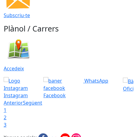
Subscriu-te
Plànol / Carrers
Accedeix
WhatsApp
Ofici
Instagram
Facebook
Anterior
Següent
1
2
3