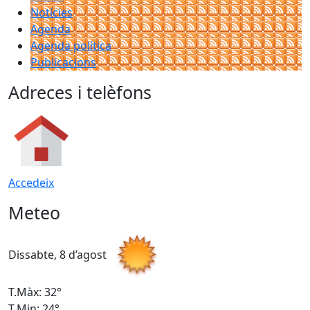
Notícies
Agenda
Agenda política
Publicacions
Adreces i telèfons
Accedeix
Meteo
Dissabte, 8 d’agost
D
T.Màx: 32°
T
T.Min: 24°
T