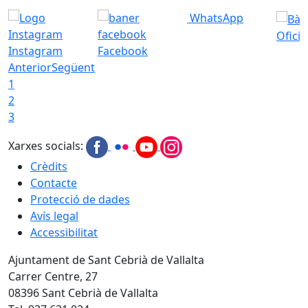
WhatsApp
Ofici
Instagram
Facebook
Anterior
Següent
1
2
3
Xarxes socials:
Crèdits
Contacte
Protecció de dades
Avís legal
Accessibilitat
Ajuntament de Sant Cebrià de Vallalta
Carrer Centre, 27
08396 Sant Cebrià de Vallalta