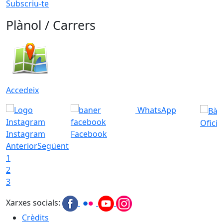
Subscriu-te
Plànol / Carrers
Accedeix
WhatsApp
Ofici
Instagram
Facebook
Anterior
Següent
1
2
3
Xarxes socials:
Crèdits