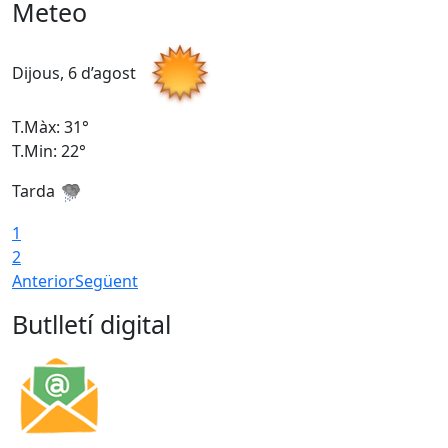
Meteo
Dijous, 6 d’agost
D
T.Màx: 31°
T
T.Min: 22°
T
Tarda
1
2
Anterior
Següent
Butlletí digital