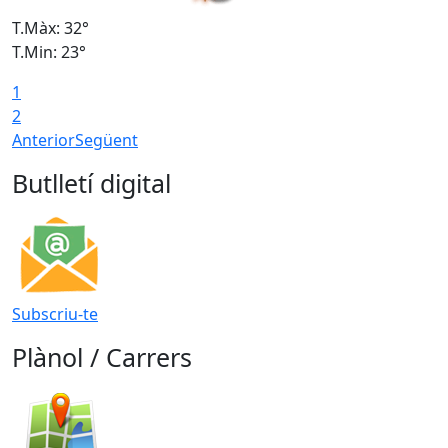
T.Màx: 32°
T
T.Min: 23°
T
1
2
Anterior
Següent
Butlletí digital
Subscriu-te
Plànol / Carrers