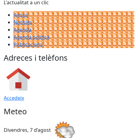
L'actualitat a un clic
Avisos
Notícies
Agenda
Agenda política
Publicacions
Adreces i telèfons
Accedeix
Meteo
Divendres, 7 d’agost
D