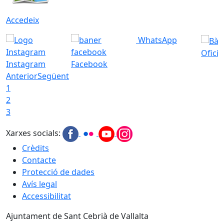
Accedeix
WhatsApp
Ofici
Instagram
Facebook
Anterior
Següent
1
2
3
Xarxes socials:
Crèdits
Contacte
Protecció de dades
Avís legal
Accessibilitat
Ajuntament de Sant Cebrià de Vallalta