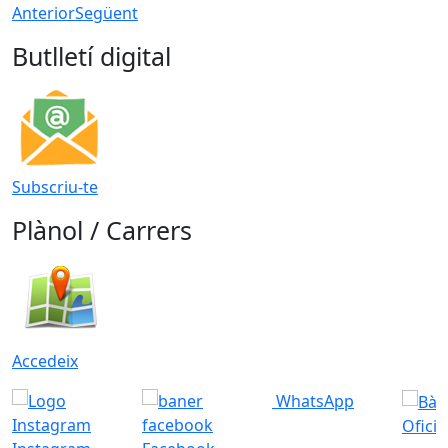
Anterior
Següent
Butlletí digital
Subscriu-te
Plànol / Carrers
Accedeix
WhatsApp
Ofici