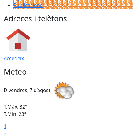
Publicacions
Adreces i telèfons
Accedeix
Meteo
Divendres, 7 d’agost
D
T.Màx: 32°
T
T.Min: 23°
T
1
2