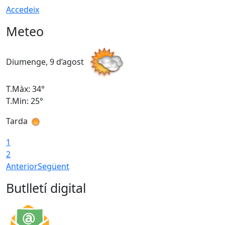
Accedeix
Meteo
Diumenge, 9 d’agost
D
T.Màx: 34°
T
T.Min: 25°
T
Tarda
T
1
2
Anterior
Següent
Butlletí digital