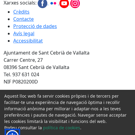
Xarxes socials:
Crèdits
Contacte
Protecció de dades
Avís legal
Accessibilitat
Ajuntament de Sant Cebrià de Vallalta
Carrer Centre, 27
08396 Sant Cebrià de Vallalta
Tel. 937 631 024
NIF P0820200D
Amb la col·laboració de:
Aquest lloc web fa servir cookies pròpies i de tercers per
facilitar-te una experiència de navegació òptima i recollir
informació anònima per millorar i adaptar-nos a les teves
preferències i pautes de navegació. Navegar sense acceptar
les cookies limitarà la visibilitat i funcions del web.
Podeu consultar la
política de cookies
.