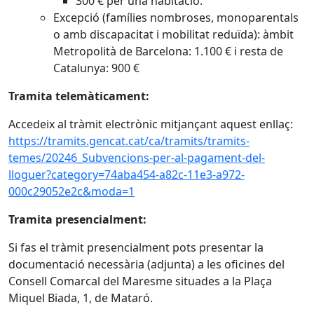
300 € per una habitació.
Excepció (famílies nombroses, monoparentals
o amb discapacitat i mobilitat reduïda): àmbit
Metropolità de Barcelona: 1.100 € i resta de
Catalunya: 900 €
Tramita telemàticament:
Accedeix al tràmit electrònic mitjançant aquest enllaç:
https://tramits.gencat.cat/ca/tramits/tramits-
temes/20246_Subvencions-per-al-pagament-del-
lloguer?category=74aba454-a82c-11e3-a972-
000c29052e2c&moda=1
Tramita presencialment:
Si fas el tràmit presencialment pots presentar la
documentació necessària (adjunta) a les oficines del
Consell Comarcal del Maresme situades a la Plaça
Miquel Biada, 1, de Mataró.