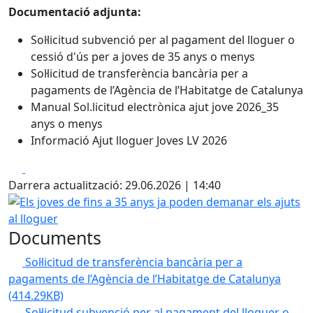
Documentació adjunta:
Sol·licitud subvenció per al pagament del lloguer o
cessió d'ús per a joves de 35 anys o menys
Sol·licitud de transferència bancària per a
pagaments de l’Agència de l’Habitatge de Catalunya
Manual Sol.licitud electrònica ajut jove 2026_35
anys o menys
Informació Ajut lloguer Joves LV 2026
Facebook
X
Darrera actualització: 29.06.2026 | 14:40
Els joves de fins a 35 anys ja poden demanar els ajuts al l
Documents
Sol·licitud de transferència bancària per a
pagaments de l’Agència de l’Habitatge de Catalunya
(414.29KB)
Sol·licitud subvenció per al pagament del lloguer o