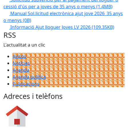
cessió d'ús per a joves de 35 anys o menys
(1.4MB)
Manual Sol.licitud electrònica ajut jove 2026_35 anys
o menys
(0B)
Informació Ajut lloguer Joves LV 2026
(109.35KB)
RSS
L'actualitat a un clic
Avisos
Notícies
Agenda
Agenda política
Publicacions
Adreces i telèfons