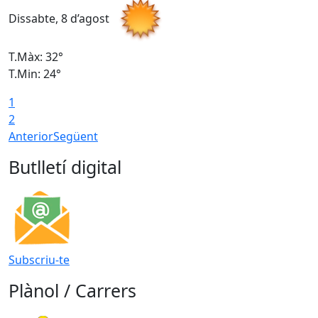
Dissabte, 8 d’agost
D
T.Màx: 32°
T
T.Min: 24°
T
1
2
Anterior
Següent
Butlletí digital
Subscriu-te
Plànol / Carrers