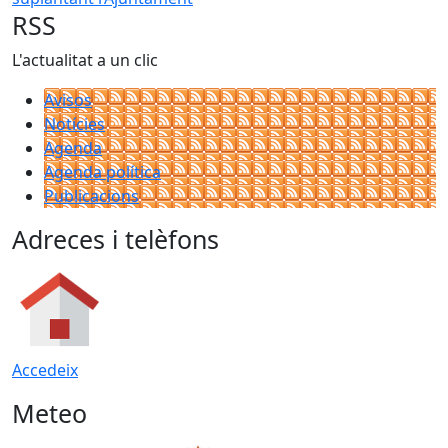
RSS
L'actualitat a un clic
Avisos
Notícies
Agenda
Agenda política
Publicacions
Adreces i telèfons
Accedeix
Meteo