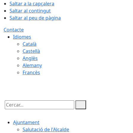
Saltar a la capçalera
Saltar al contingut
Saltar al peu de pàgina
Contacte
Idiomes
Català
Castellà
Anglès
Alemany
Francès
07.08.2026 | 19:08
Cercar:
Ajuntament
Salutació de l'Alcalde