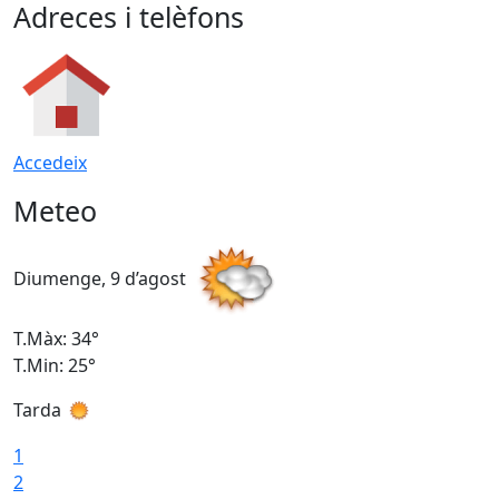
Adreces i telèfons
Accedeix
Meteo
Diumenge, 9 d’agost
D
T.Màx: 34°
T
T.Min: 25°
T
Tarda
T
1
2