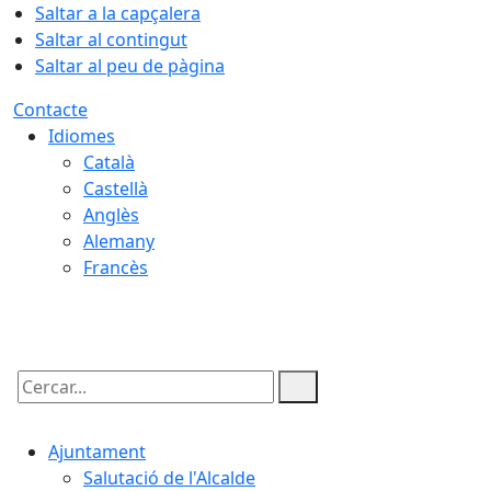
Saltar a la capçalera
Saltar al contingut
Saltar al peu de pàgina
Contacte
Idiomes
Català
Castellà
Anglès
Alemany
Francès
08.08.2026 | 23:37
Cercar:
Ajuntament
Salutació de l'Alcalde