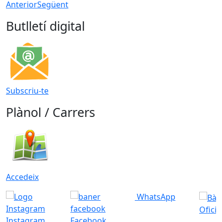
Anterior
Següent
Butlletí digital
Subscriu-te
Plànol / Carrers
Accedeix
WhatsApp
Ofici
Instagram
Facebook