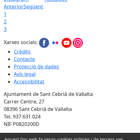
Anterior
Següent
1
2
3
Xarxes socials:
Crèdits
Contacte
Protecció de dades
Avís legal
Accessibilitat
Ajuntament de Sant Cebrià de Vallalta
Carrer Centre, 27
08396 Sant Cebrià de Vallalta
Tel. 937 631 024
NIF P0820200D
Amb la col·laboració de:
Aquest lloc web fa servir cookies pròpies i de tercers per