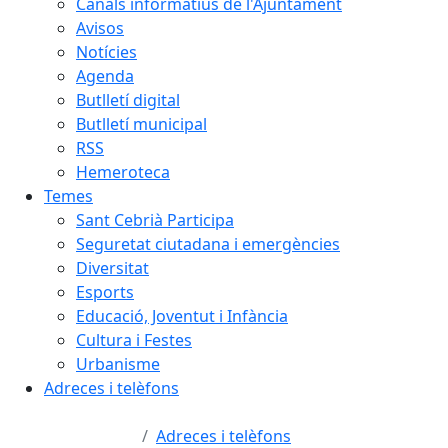
Canals informatius de l'Ajuntament
Avisos
Notícies
Agenda
Butlletí digital
Butlletí municipal
RSS
Hemeroteca
Temes
Sant Cebrià Participa
Seguretat ciutadana i emergències
Diversitat
Esports
Educació, Joventut i Infància
Cultura i Festes
Urbanisme
Adreces i telèfons
Adreces i telèfons