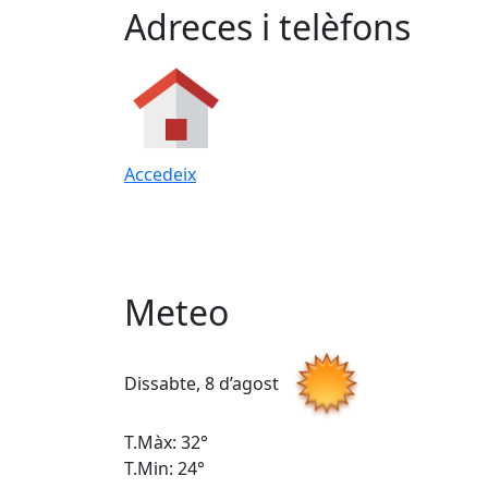
Adreces i telèfons
Accedeix
Meteo
Dissabte, 8 d’agost
T.Màx: 32°
T.Min: 24°