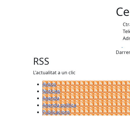
Ce
Ctr
Tel
Adr
Fa
Darrer
RSS
L'actualitat a un clic
Avisos
Notícies
Agenda
Agenda política
Publicacions