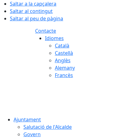
Saltar a la capçalera
Saltar al contingut
Saltar al peu de pàgina
Contacte
Idiomes
Català
Castellà
Anglès
Alemany
Francès
08.08.2026 | 03:46
Ajuntament
Salutació de l'Alcalde
Govern