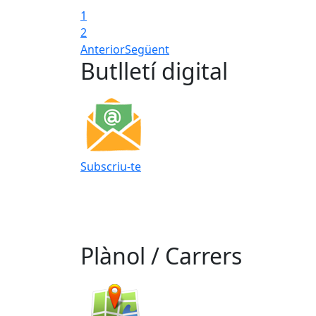
1
2
Anterior
Següent
Butlletí digital
Subscriu-te
Plànol / Carrers