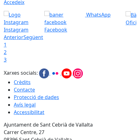
Accedeix
WhatsApp
Ofici
Instagram
Facebook
Anterior
Següent
1
2
3
Xarxes socials:
Crèdits
Contacte
Protecció de dades
Avís legal
Accessibilitat
Ajuntament de Sant Cebrià de Vallalta
Carrer Centre, 27
08396 Sant Cebrià de Vallalta