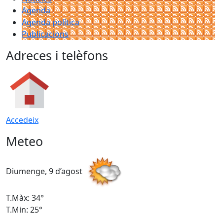
Agenda
Agenda política
Publicacions
Adreces i telèfons
Accedeix
Meteo
Diumenge, 9 d’agost
D
T.Màx: 34°
T
T.Min: 25°
T