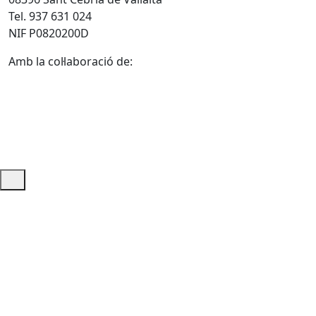
Tel. 937 631 024
NIF P0820200D
Amb la col·laboració de:
Ajuda i accés ràpid