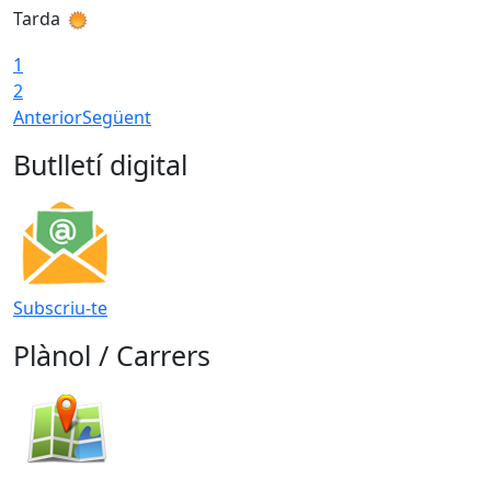
Tarda
T
1
2
Anterior
Següent
Butlletí digital
Subscriu-te
Plànol / Carrers