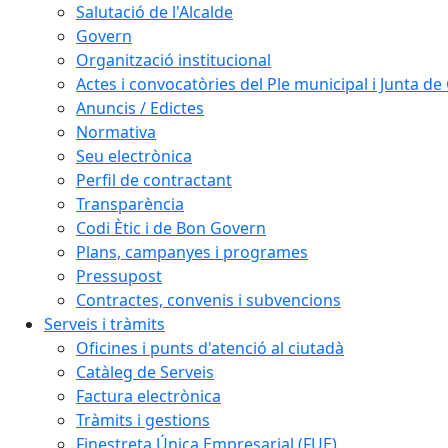
Salutació de l'Alcalde
Govern
Organització institucional
Actes i convocatòries del Ple municipal i Junta d
Anuncis / Edictes
Normativa
Seu electrònica
Perfil de contractant
Transparència
Codi Ètic i de Bon Govern
Plans, campanyes i programes
Pressupost
Contractes, convenis i subvencions
Serveis i tràmits
Oficines i punts d'atenció al ciutadà
Catàleg de Serveis
Factura electrònica
Tràmits i gestions
Finestreta Única Empresarial (FUE)