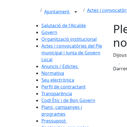
Actes i convocatòr
Ajuntament
Pl
Salutació de l'Alcalde
Govern
no
Organització institucional
Actes i convocatòries del Ple
municipal i Junta de Govern
Dijous
Local
Fa
Anuncis / Edictes
Darrer
Normativa
Seu electrònica
Perfil de contractant
Transparència
Codi Ètic i de Bon Govern
Plans, campanyes i
programes
Pressupost