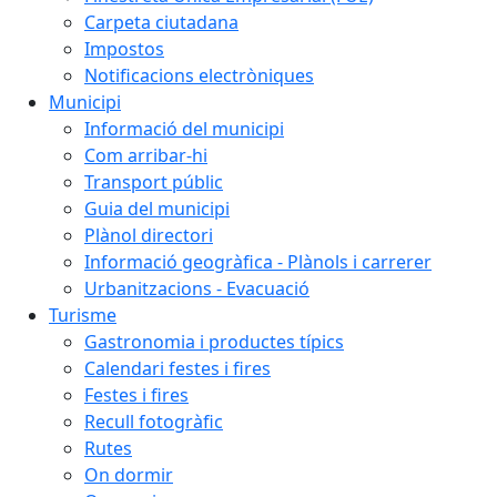
Carpeta ciutadana
Impostos
Notificacions electròniques
Municipi
Informació del municipi
Com arribar-hi
Transport públic
Guia del municipi
Plànol directori
Informació geogràfica - Plànols i carrerer
Urbanitzacions - Evacuació
Turisme
Gastronomia i productes típics
Calendari festes i fires
Festes i fires
Recull fotogràfic
Rutes
On dormir