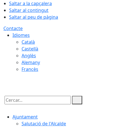
Saltar a la capçalera
Saltar al contingut
Saltar al peu de pàgina
Contacte
Idiomes
Català
Castellà
Anglès
Alemany
Francès
07.08.2026 | 07:38
Cercar:
Ajuntament
Salutació de l'Alcalde