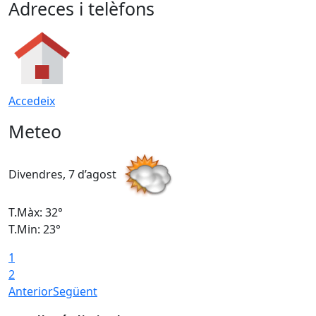
Adreces i telèfons
Accedeix
Meteo
Divendres, 7 d’agost
D
T.Màx: 32°
T
T.Min: 23°
T
1
2
Anterior
Següent