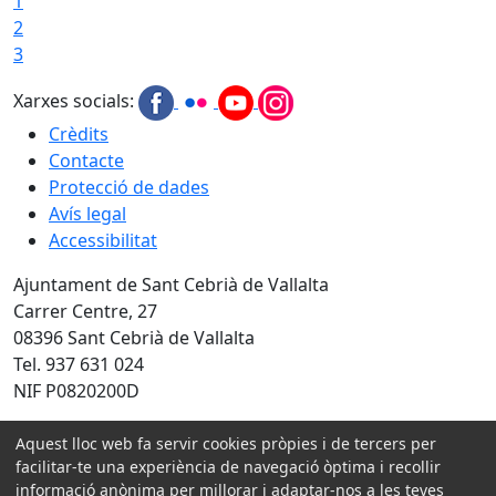
1
2
3
Xarxes socials:
Crèdits
Contacte
Protecció de dades
Avís legal
Accessibilitat
Ajuntament de Sant Cebrià de Vallalta
Carrer Centre, 27
08396 Sant Cebrià de Vallalta
Tel. 937 631 024
NIF P0820200D
Amb la col·laboració de:
Aquest lloc web fa servir cookies pròpies i de tercers per
facilitar-te una experiència de navegació òptima i recollir
informació anònima per millorar i adaptar-nos a les teves