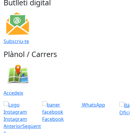
Butlletí digital
Subscriu-te
Plànol / Carrers
Accedeix
WhatsApp
Ofici
Instagram
Facebook
Anterior
Següent