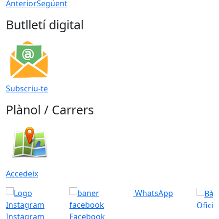
Anterior
Següent
Butlletí digital
Subscriu-te
Plànol / Carrers
Accedeix
WhatsApp
Ofici
Instagram
Facebook