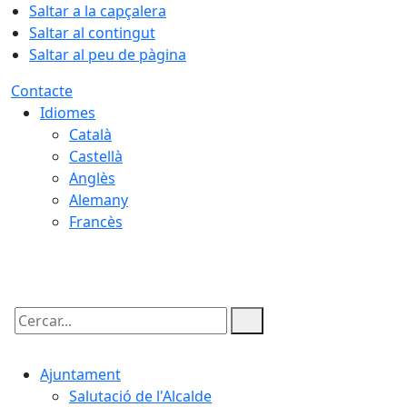
Saltar a la capçalera
Saltar al contingut
Saltar al peu de pàgina
Contacte
Idiomes
Català
Castellà
Anglès
Alemany
Francès
05.08.2026 | 22:51
Cercar:
Ajuntament
Salutació de l'Alcalde