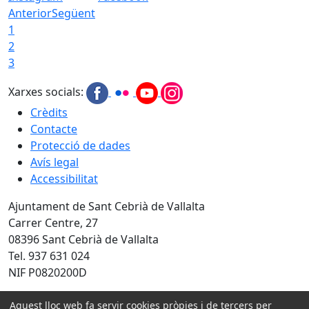
Anterior
Següent
1
2
3
Xarxes socials:
Crèdits
Contacte
Protecció de dades
Avís legal
Accessibilitat
Ajuntament de Sant Cebrià de Vallalta
Carrer Centre, 27
08396 Sant Cebrià de Vallalta
Tel. 937 631 024
NIF P0820200D
Amb la col·laboració de:
Aquest lloc web fa servir cookies pròpies i de tercers per