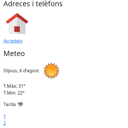
Adreces i telèfons
Accedeix
Meteo
Dijous, 6 d’agost
D
T.Màx: 31°
T
T.Min: 22°
T
Tarda
1
2