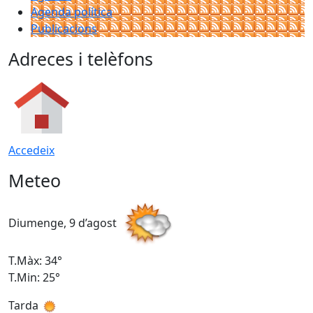
Agenda política
Publicacions
Adreces i telèfons
Accedeix
Meteo
Diumenge, 9 d’agost
D
T.Màx: 34°
T
T.Min: 25°
T
Tarda
T