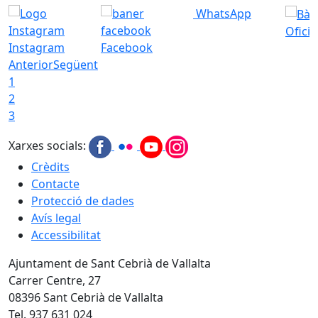
WhatsApp
Ofici
Instagram
Facebook
Anterior
Següent
1
2
3
Xarxes socials:
Crèdits
Contacte
Protecció de dades
Avís legal
Accessibilitat
Ajuntament de Sant Cebrià de Vallalta
Carrer Centre, 27
08396 Sant Cebrià de Vallalta
Tel. 937 631 024