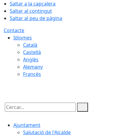
Saltar a la capçalera
Saltar al contingut
Saltar al peu de pàgina
Contacte
Idiomes
Català
Castellà
Anglès
Alemany
Francès
09.08.2026 | 05:47
Cercar:
Ajuntament
Salutació de l'Alcalde