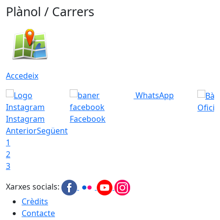
Plànol / Carrers
Accedeix
WhatsApp
Ofici
Instagram
Facebook
Anterior
Següent
1
2
3
Xarxes socials:
Crèdits
Contacte