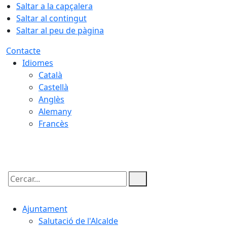
Saltar a la capçalera
Saltar al contingut
Saltar al peu de pàgina
Contacte
Idiomes
Català
Castellà
Anglès
Alemany
Francès
09.08.2026 | 08:17
Cercar:
Ajuntament
Salutació de l'Alcalde