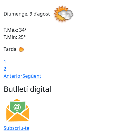
Diumenge, 9 d’agost
D
T.Màx: 34°
T
T.Min: 25°
T
Tarda
T
1
2
Anterior
Següent
Butlletí digital
Subscriu-te