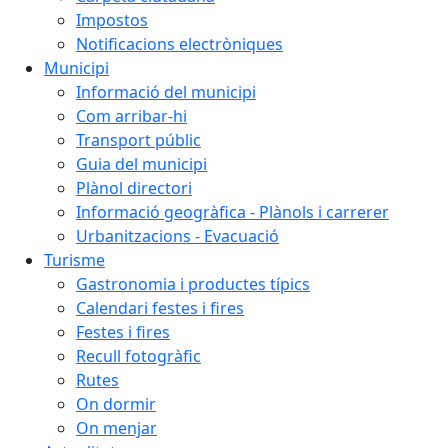
Impostos
Notificacions electròniques
Municipi
Informació del municipi
Com arribar-hi
Transport públic
Guia del municipi
Plànol directori
Informació geogràfica - Plànols i carrerer
Urbanitzacions - Evacuació
Turisme
Gastronomia i productes típics
Calendari festes i fires
Festes i fires
Recull fotogràfic
Rutes
On dormir
On menjar