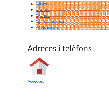
Avisos
Notícies
Agenda
Agenda política
Publicacions
Adreces i telèfons
Accedeix