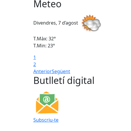
Meteo
Divendres, 7 d’agost
T.Màx: 32°
T.Min: 23°
1
2
Anterior
Següent
Butlletí digital
Subscriu-te