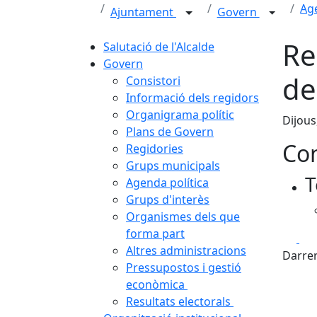
Age
Ajuntament
Govern
Re
Salutació de l'Alcalde
Govern
de
Consistori
Informació dels regidors
Organigrama polític
Dijous
Plans de Govern
Con
Regidories
Grups municipals
T
Agenda política
Grups d'interès
Organismes dels que
forma part
Fa
Altres administracions
Darrer
Pressupostos i gestió
econòmica
Resultats electorals