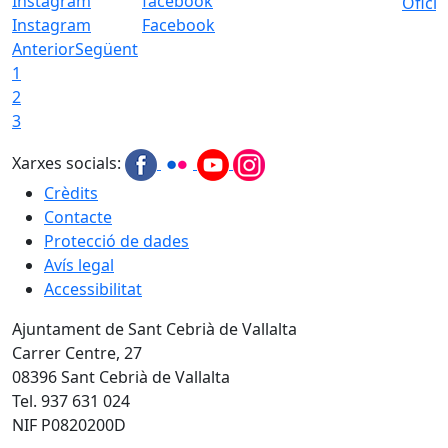
Ofici
Instagram
Facebook
Anterior
Següent
1
2
3
Xarxes socials:
Crèdits
Contacte
Protecció de dades
Avís legal
Accessibilitat
Ajuntament de Sant Cebrià de Vallalta
Carrer Centre, 27
08396 Sant Cebrià de Vallalta
Tel. 937 631 024
NIF P0820200D