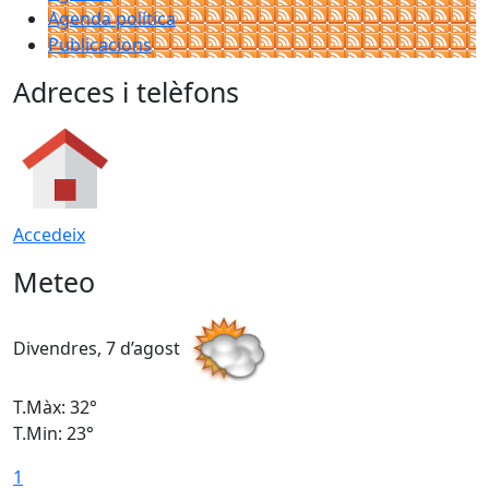
Agenda política
Publicacions
Adreces i telèfons
Accedeix
Meteo
Divendres, 7 d’agost
D
T.Màx: 32°
T
T.Min: 23°
T
1