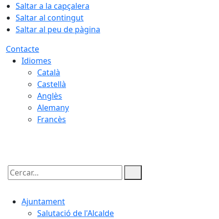
Saltar a la capçalera
Saltar al contingut
Saltar al peu de pàgina
Contacte
Idiomes
Català
Castellà
Anglès
Alemany
Francès
06.08.2026 | 13:29
Cercar:
Ajuntament
Salutació de l'Alcalde