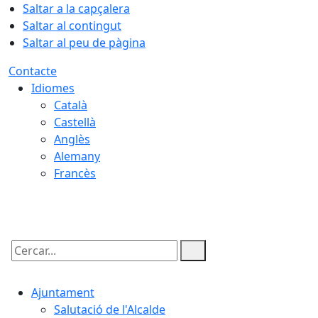
Saltar a la capçalera
Saltar al contingut
Saltar al peu de pàgina
Contacte
Idiomes
Català
Castellà
Anglès
Alemany
Francès
06.08.2026 | 13:44
Cercar:
Ajuntament
Salutació de l'Alcalde