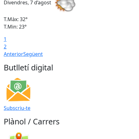
Divendres, 7 d’agost
D
T.Màx: 32°
T
T.Min: 23°
T
1
2
Anterior
Següent
Butlletí digital
Subscriu-te
Plànol / Carrers