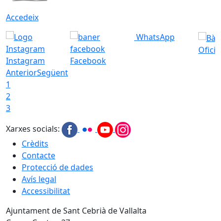
Accedeix
WhatsApp
Ofici
Instagram
Facebook
Anterior
Següent
1
2
3
Xarxes socials:
Crèdits
Contacte
Protecció de dades
Avís legal
Accessibilitat
Ajuntament de Sant Cebrià de Vallalta