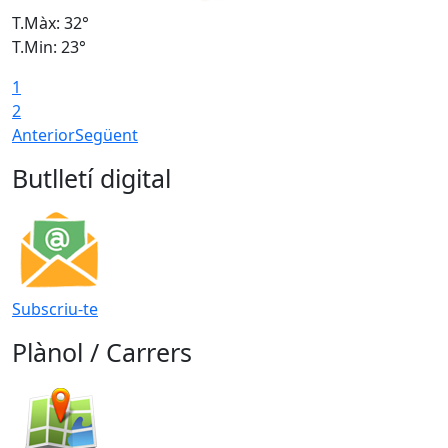
T.Màx: 32°
T
T.Min: 23°
T
1
2
Anterior
Següent
Butlletí digital
Subscriu-te
Plànol / Carrers