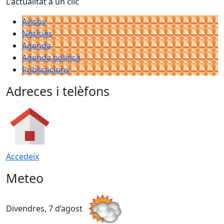
L'actualitat a un clic
Avisos
Notícies
Agenda
Agenda política
Publicacions
Adreces i telèfons
Accedeix
Meteo
Divendres, 7 d’agost
D