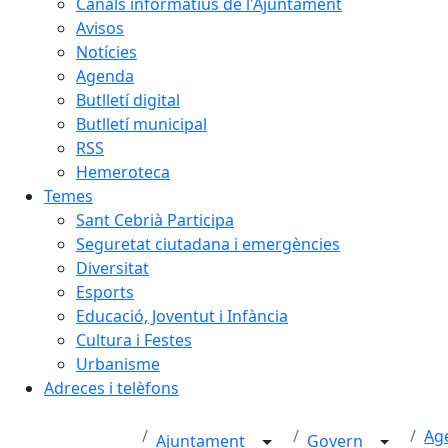
Canals informatius de l'Ajuntament
Avisos
Notícies
Agenda
Butlletí digital
Butlletí municipal
RSS
Hemeroteca
Temes
Sant Cebrià Participa
Seguretat ciutadana i emergències
Diversitat
Esports
Educació, Joventut i Infància
Cultura i Festes
Urbanisme
Adreces i telèfons
Age
Ajuntament
Govern