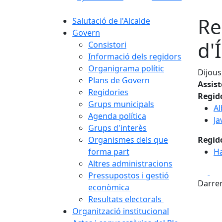
Re
Salutació de l'Alcalde
Govern
d'
Consistori
Informació dels regidors
Organigrama polític
Dijous
Plans de Govern
Assis
Regidories
Regid
Grups municipals
Al
Agenda política
Ja
Grups d'interès
Organismes dels que
Regid
forma part
Ha
Altres administracions
Fa
Pressupostos i gestió
Darrer
econòmica
Resultats electorals
Organització institucional