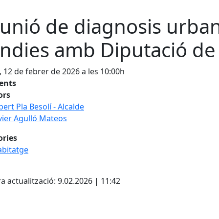
unió de diagnosis urbaní
Índies amb Diputació de
, 12 de febrer de 2026 a les 10:00h
tents
ors
bert Pla Besolí - Alcalde
vier Agulló Mateos
ories
bitatge
cebook
X
a actualització: 9.02.2026 | 11:42