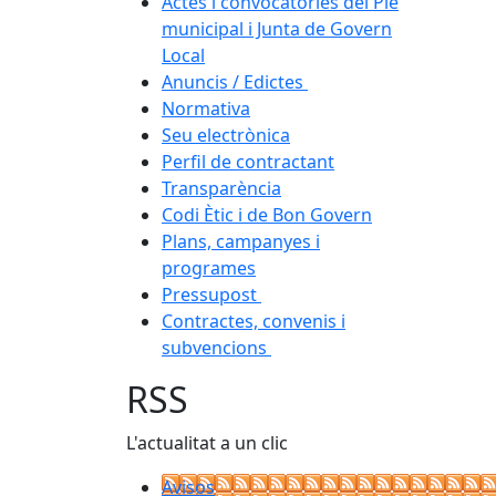
Actes i convocatòries del Ple
municipal i Junta de Govern
Local
Anuncis / Edictes
Normativa
Seu electrònica
Perfil de contractant
Transparència
Codi Ètic i de Bon Govern
Plans, campanyes i
programes
Pressupost
Contractes, convenis i
subvencions
RSS
L'actualitat a un clic
Avisos