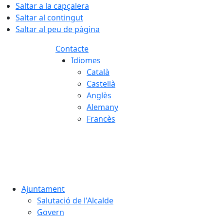
Saltar a la capçalera
Saltar al contingut
Saltar al peu de pàgina
Contacte
Idiomes
Català
Castellà
Anglès
Alemany
Francès
07.08.2026 | 11:35
Ajuntament
Salutació de l'Alcalde
Govern