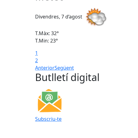
Divendres, 7 d’agost
T.Màx: 32°
T.Min: 23°
1
2
Anterior
Següent
Butlletí digital
Subscriu-te