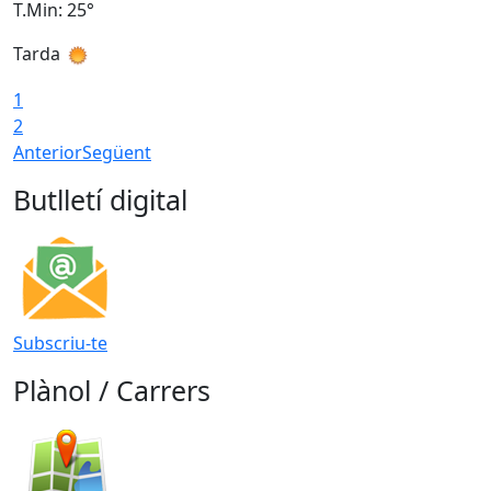
T.Min: 25°
T
Tarda
T
1
2
Anterior
Següent
Butlletí digital
Subscriu-te
Plànol / Carrers