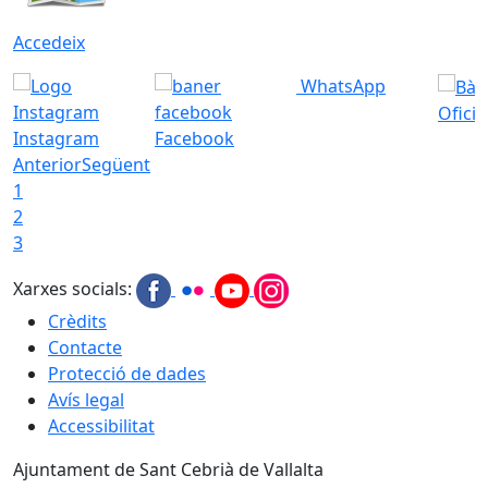
Accedeix
WhatsApp
Ofici
Instagram
Facebook
Anterior
Següent
1
2
3
Xarxes socials:
Crèdits
Contacte
Protecció de dades
Avís legal
Accessibilitat
Ajuntament de Sant Cebrià de Vallalta