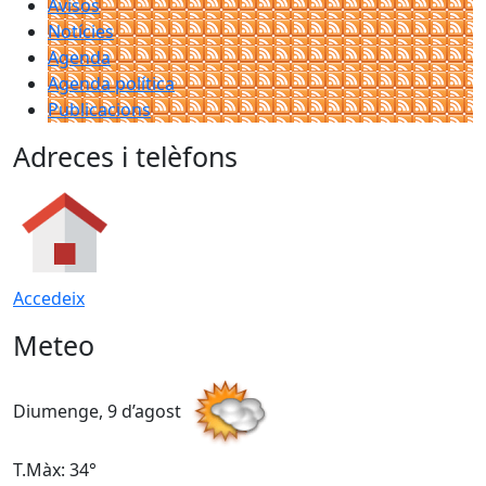
Avisos
Notícies
Agenda
Agenda política
Publicacions
Adreces i telèfons
Accedeix
Meteo
Diumenge, 9 d’agost
D
T.Màx: 34°
T