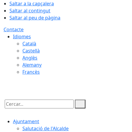
Saltar a la capçalera
Saltar al contingut
Saltar al peu de pàgina
Contacte
Idiomes
Català
Castellà
Anglès
Alemany
Francès
08.08.2026 | 16:12
Cercar:
Ajuntament
Salutació de l'Alcalde