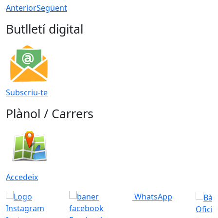
Anterior
Següent
Butlletí digital
Subscriu-te
Plànol / Carrers
Accedeix
WhatsApp
Ofici