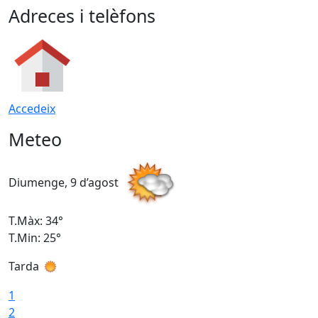
Adreces i telèfons
Accedeix
Meteo
Diumenge, 9 d’agost
D
T.Màx: 34°
T
T.Min: 25°
T
Tarda
T
1
2