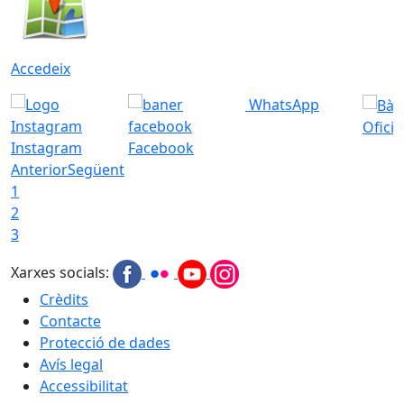
Accedeix
WhatsApp
Ofici
Instagram
Facebook
Anterior
Següent
1
2
3
Xarxes socials:
Crèdits
Contacte
Protecció de dades
Avís legal
Accessibilitat