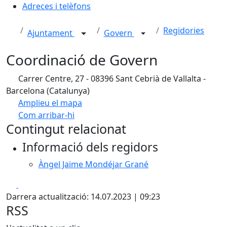
Adreces i telèfons
Regidories
Ajuntament
Govern
Coordinació de Govern
Carrer Centre, 27 - 08396 Sant Cebrià de Vallalta -
Barcelona (Catalunya)
Amplieu el mapa
Com arribar-hi
Leaflet
| ©
OpenStreetMap
contributors
Contingut relacionat
+
Informació dels regidors
−
Àngel Jaime Mondéjar Grané
Facebook
X
Darrera actualització: 14.07.2023 | 09:23
RSS