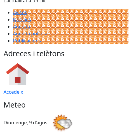
L'actualitat a un clic
Avisos
Notícies
Agenda
Agenda política
Publicacions
Adreces i telèfons
Accedeix
Meteo
Diumenge, 9 d’agost
D