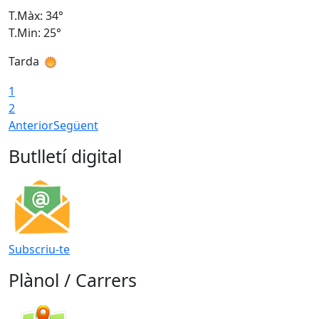
T.Màx: 34°
T
T.Min: 25°
T
Tarda
T
1
2
Anterior
Següent
Butlletí digital
Subscriu-te
Plànol / Carrers