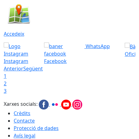
Accedeix
WhatsApp
Ofici
Instagram
Facebook
Anterior
Següent
1
2
3
Xarxes socials:
Crèdits
Contacte
Protecció de dades
Avís legal