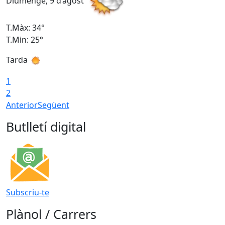
Diumenge, 9 d’agost
D
T.Màx: 34°
T
T.Min: 25°
T
Tarda
T
1
2
Anterior
Següent
Butlletí digital
Subscriu-te
Plànol / Carrers