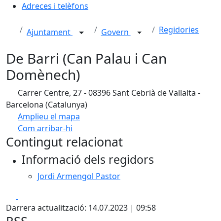
Adreces i telèfons
Regidories
Ajuntament
Govern
De Barri (Can Palau i Can
Domènech)
Carrer Centre, 27 - 08396 Sant Cebrià de Vallalta -
Barcelona (Catalunya)
Amplieu el mapa
Com arribar-hi
Leaflet
| ©
OpenStreetMap
contributors
Contingut relacionat
+
Informació dels regidors
−
Jordi Armengol Pastor
Facebook
X
Darrera actualització: 14.07.2023 | 09:58