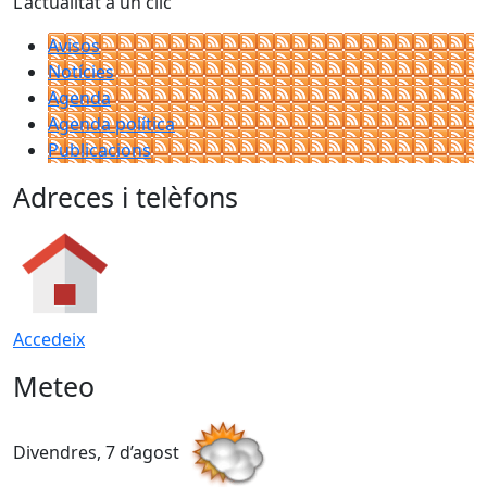
L'actualitat a un clic
Avisos
Notícies
Agenda
Agenda política
Publicacions
Adreces i telèfons
Accedeix
Meteo
Divendres, 7 d’agost
D