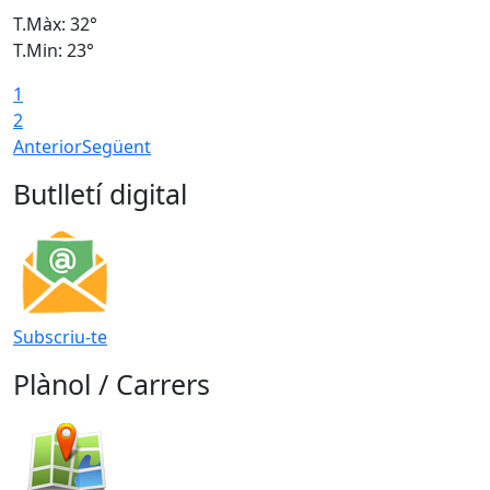
T.Màx: 32°
T
T.Min: 23°
T
1
2
Anterior
Següent
Butlletí digital
Subscriu-te
Plànol / Carrers