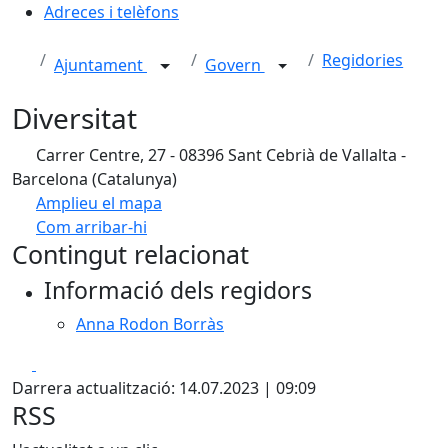
Adreces i telèfons
Regidories
Ajuntament
Govern
Diversitat
Carrer Centre, 27 - 08396 Sant Cebrià de Vallalta -
Barcelona (Catalunya)
Amplieu el mapa
Com arribar-hi
Leaflet
| ©
OpenStreetMap
contributors
Contingut relacionat
+
Informació dels regidors
−
Anna Rodon Borràs
Facebook
X
Darrera actualització: 14.07.2023 | 09:09
RSS