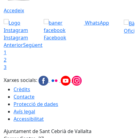
Accedeix
WhatsApp
Ofici
Instagram
Facebook
Anterior
Següent
1
2
3
Xarxes socials:
Crèdits
Contacte
Protecció de dades
Avís legal
Accessibilitat
Ajuntament de Sant Cebrià de Vallalta