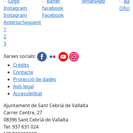
WhatsApp
Ofici
Instagram
Facebook
Anterior
Següent
1
2
3
Xarxes socials:
Crèdits
Contacte
Protecció de dades
Avís legal
Accessibilitat
Ajuntament de Sant Cebrià de Vallalta
Carrer Centre, 27
08396 Sant Cebrià de Vallalta
Tel. 937 631 024