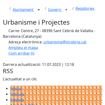
Regidories
Ajuntament
Govern
Urbanisme i Projectes
Carrer Centre, 27 - 08396 Sant Cebrià de Vallalta -
Barcelona (Catalunya)
Adreça electrònica:
urbanisme@stcebria.cat
Amplieu el mapa
Com arribar-hi
Leaflet
| ©
OpenStreetMap
contributors
Facebook
X
+
Darrera actualització: 11.07.2023 | 12:18
−
RSS
L'actualitat a un clic
Avisos
Notícies
Agenda