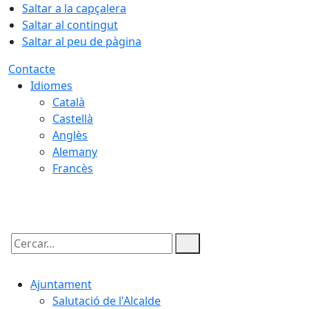
Saltar a la capçalera
Saltar al contingut
Saltar al peu de pàgina
Contacte
Idiomes
Català
Castellà
Anglès
Alemany
Francès
10.08.2026 | 04:35
Cercar:
Ajuntament
Salutació de l'Alcalde