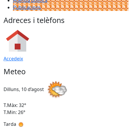
Agenda política
Publicacions
Adreces i telèfons
Accedeix
Meteo
Dilluns, 10 d’agost
D
T.Màx: 32°
T
T.Min: 26°
T
Tarda
T