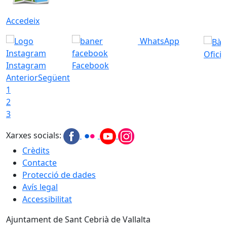
Accedeix
WhatsApp
Ofici
Instagram
Facebook
Anterior
Següent
1
2
3
Xarxes socials:
Crèdits
Contacte
Protecció de dades
Avís legal
Accessibilitat
Ajuntament de Sant Cebrià de Vallalta