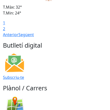
T.Màx: 32°
T
T.Min: 24°
T
1
2
Anterior
Següent
Butlletí digital
Subscriu-te
Plànol / Carrers