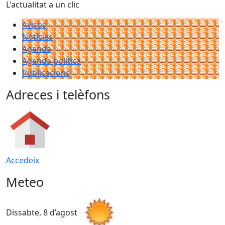
L'actualitat a un clic
Avisos
Notícies
Agenda
Agenda política
Publicacions
Adreces i telèfons
Accedeix
Meteo
Dissabte, 8 d’agost
D