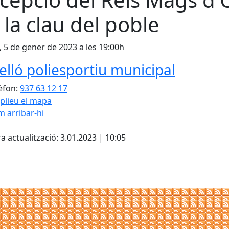
 la clau del poble
, 5 de gener de 2023 a les 19:00h
elló poliesportiu municipal
èfon:
937 63 12 17
plieu el mapa
 arribar-hi
cebook
X
a actualització: 3.01.2023 | 10:05