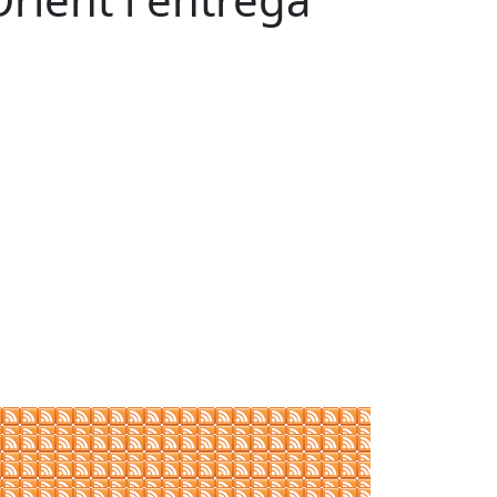
Leaflet
| ©
OpenStreetMap
contributors