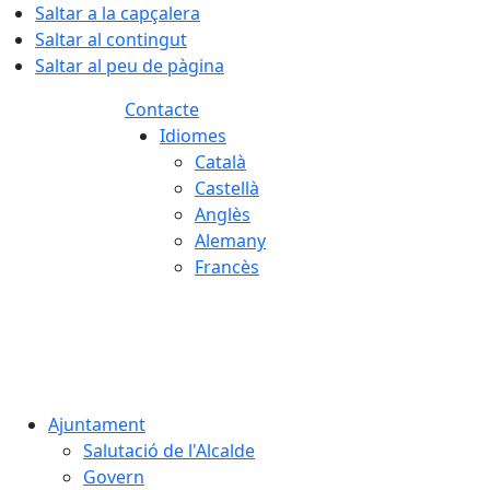
Saltar a la capçalera
Saltar al contingut
Saltar al peu de pàgina
Contacte
Idiomes
Català
Castellà
Anglès
Alemany
Francès
09.08.2026 | 05:32
Ajuntament
Salutació de l'Alcalde
Govern