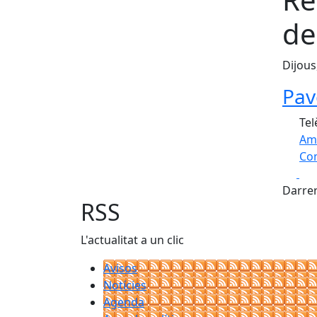
de
Dijous
Pav
Tel
Am
Com
Fa
+
Darrer
−
RSS
L'actualitat a un clic
Avisos
Notícies
Agenda