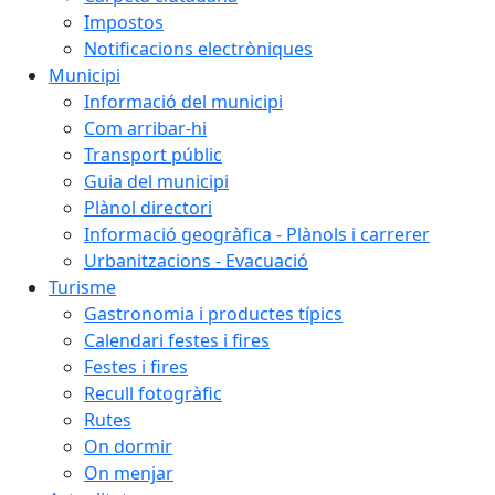
Impostos
Notificacions electròniques
Municipi
Informació del municipi
Com arribar-hi
Transport públic
Guia del municipi
Plànol directori
Informació geogràfica - Plànols i carrerer
Urbanitzacions - Evacuació
Turisme
Gastronomia i productes típics
Calendari festes i fires
Festes i fires
Recull fotogràfic
Rutes
On dormir
On menjar