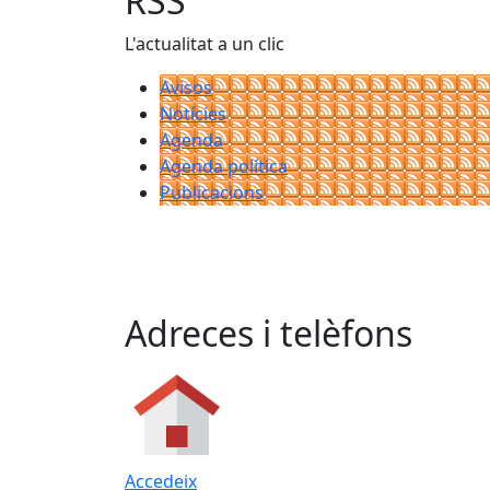
RSS
L'actualitat a un clic
Avisos
Notícies
Agenda
Agenda política
Publicacions
Adreces i telèfons
Accedeix