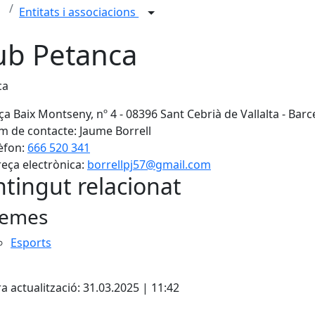
Entitats i associacions
ub Petanca
ca
ça Baix Montseny, nº 4 - 08396 Sant Cebrià de Vallalta - Bar
 de contacte: Jaume Borrell
èfon:
666 520 341
eça electrònica:
borrellpj57@gmail.com
tingut relacionat
emes
Esports
cebook
X
a actualització: 31.03.2025 | 11:42