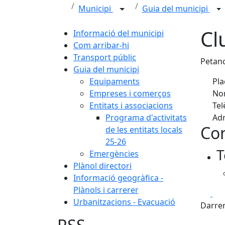
Municipi
Guia del municipi
Cl
Informació del municipi
Com arribar-hi
Transport públic
Petan
Guia del municipi
Equipaments
Pla
Empreses i comerços
Nom
Entitats i associacions
Tel
Programa d'activitats
Adr
Con
de les entitats locals
25-26
T
Emergències
Plànol directori
Informació geogràfica -
Plànols i carrerer
Fa
Urbanitzacions - Evacuació
Darrer