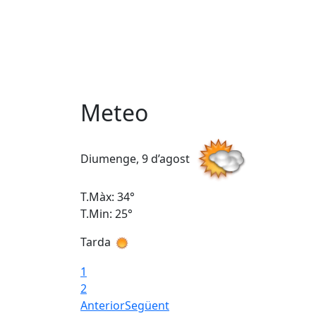
Meteo
Diumenge, 9 d’agost
T.Màx: 34°
T.Min: 25°
Tarda
1
2
Anterior
Següent