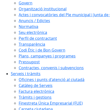
Govern
Organització institucional
Actes i convocatòries del Ple municipal i Junta d
Anuncis / Edictes
Normativa
Seu electrònica
Perfil de contractant
Transparència
Codi Ètic i de Bon Govern
Plans, campanyes i programes
Pressupost
Contractes, convenis i subvencions
Serveis i tràmits
Oficines i punts d'atenció al ciutadà
Catàleg de Serveis
Factura electrònica
Tràmits i gestions
Finestreta Única Empresarial (FUE)
Carpeta ciutadana