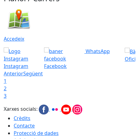
Accedeix
WhatsApp
Ofici
Instagram
Facebook
Anterior
Següent
1
2
3
Xarxes socials:
Crèdits
Contacte
Protecció de dades