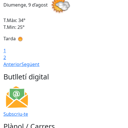
Diumenge, 9 d’agost
D
T.Màx: 34°
T
T.Min: 25°
T
Tarda
T
1
2
Anterior
Següent
Butlletí digital
Subscriu-te
Plànol / Carrers