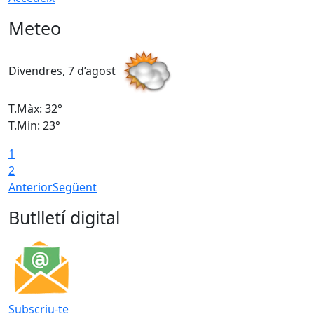
Meteo
Divendres, 7 d’agost
D
T.Màx: 32°
T
T.Min: 23°
T
1
2
Anterior
Següent
Butlletí digital
Subscriu-te