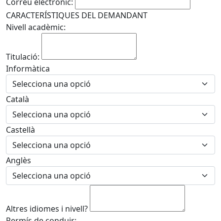
Correu electrònic:
CARACTERÍSTIQUES DEL DEMANDANT
Nivell acadèmic:
Titulació:
Informàtica
Català
Castellà
Anglès
Altres idiomes i nivell?
Permís de conduir: