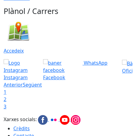
Plànol / Carrers
Accedeix
WhatsApp
Ofici
Instagram
Facebook
Anterior
Següent
1
2
3
Xarxes socials:
Crèdits
Contacte