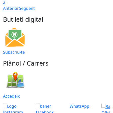
2
Anterior
Següent
Butlletí digital
Subscriu-te
Plànol / Carrers
Accedeix
WhatsApp
Ofici