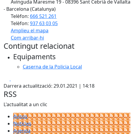
Avinguda Maresme 19 - 08396 Sant Cebrià de Vallalta
- Barcelona (Catalunya)
Telèfon:
666 521 261
Telèfon:
937 63 03 05
Amplieu el mapa
Com arribar-hi
Leaflet
| ©
OpenStreetMap
contributors
Contingut relacionat
+
Equipaments
−
Caserna de la Policia Local
Facebook
X
Darrera actualització: 29.01.2021 | 14:18
RSS
L'actualitat a un clic
Avisos
Notícies
Agenda