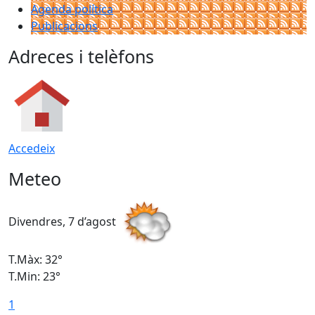
Agenda política
Publicacions
Adreces i telèfons
Accedeix
Meteo
Divendres, 7 d’agost
D
T.Màx: 32°
T
T.Min: 23°
T
1