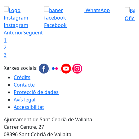
WhatsApp
Ofici
Instagram
Facebook
Anterior
Següent
1
2
3
Xarxes socials:
Crèdits
Contacte
Protecció de dades
Avís legal
Accessibilitat
Ajuntament de Sant Cebrià de Vallalta
Carrer Centre, 27
08396 Sant Cebrià de Vallalta