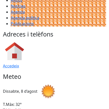
Avisos
Notícies
Agenda
Agenda política
Publicacions
Adreces i telèfons
Accedeix
Meteo
Dissabte, 8 d’agost
D
T.Màx: 32°
T