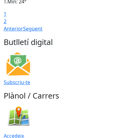
T.Min: 24°
T
1
2
Anterior
Següent
Butlletí digital
Subscriu-te
Plànol / Carrers
Accedeix