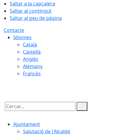
Saltar a la capçalera
Saltar al contingut
Saltar al peu de pàgina
Contacte
Idiomes
Català
Castellà
Anglès
Alemany
Francès
08.08.2026 | 05:51
Cercar:
Ajuntament
Salutació de l'Alcalde