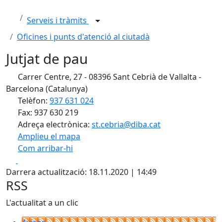
Serveis i tràmits
Oficines i punts d'atenció al ciutadà
Jutjat de pau
Carrer Centre, 27 - 08396 Sant Cebrià de Vallalta -
Barcelona (Catalunya)
Telèfon:
937 631 024
Fax: 937 630 219
Adreça electrònica:
st.cebria@diba.cat
Amplieu el mapa
Com arribar-hi
Leaflet
| ©
OpenStreetMap
contributors
Facebook
X
+
Darrera actualització: 18.11.2020 | 14:49
−
RSS
L'actualitat a un clic