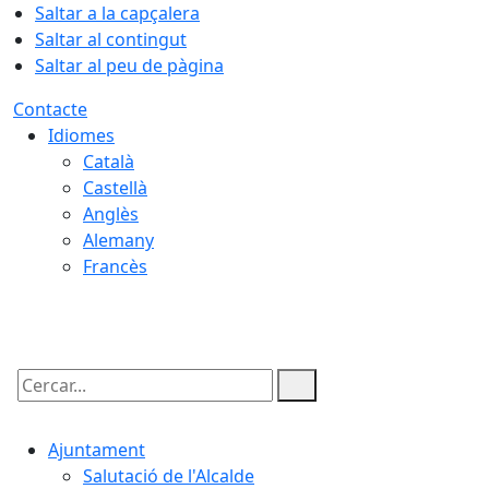
Saltar a la capçalera
Saltar al contingut
Saltar al peu de pàgina
Contacte
Idiomes
Català
Castellà
Anglès
Alemany
Francès
08.08.2026 | 20:26
Cercar:
Ajuntament
Salutació de l'Alcalde