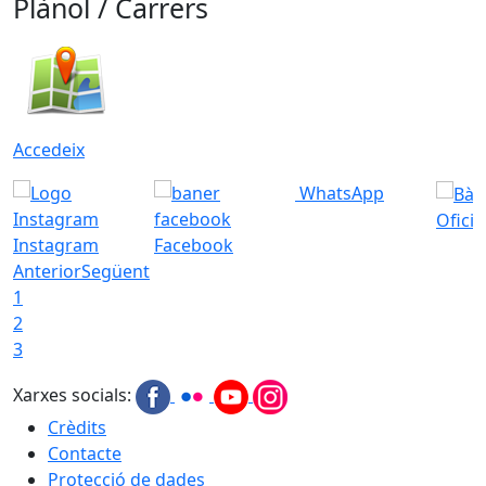
Plànol / Carrers
Accedeix
WhatsApp
Ofici
Instagram
Facebook
Anterior
Següent
1
2
3
Xarxes socials:
Crèdits
Contacte
Protecció de dades