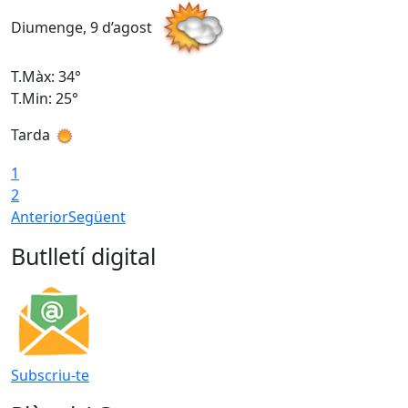
Diumenge, 9 d’agost
D
T.Màx: 34°
T
T.Min: 25°
T
Tarda
T
1
2
Anterior
Següent
Butlletí digital
Subscriu-te