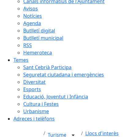
Canals informatius de l'Ajuntament
Avisos
Notícies
Agenda
Butlletí digital
Butlletí municipal
RSS
Hemeroteca
Temes
Sant Cebrià Participa
Seguretat ciutadana i emergències
Diversitat
Esports
Educació, Joventut i Infància
Cultura i Festes
Urbanisme
Adreces i telèfons
Llocs d'interès
Turisme