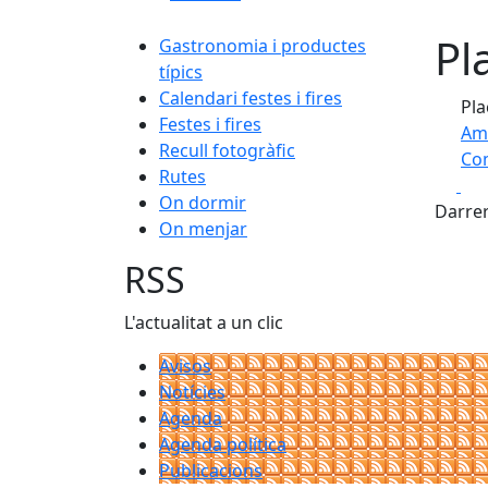
Pl
Gastronomia i productes
típics
Calendari festes i fires
Pla
Festes i fires
Am
Recull fotogràfic
Com
Rutes
Fa
+
On dormir
Darrer
On menjar
−
RSS
L'actualitat a un clic
Avisos
Notícies
Agenda
Agenda política
Publicacions