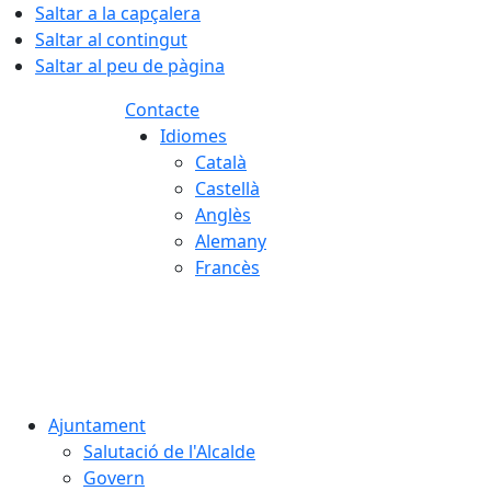
Saltar a la capçalera
Saltar al contingut
Saltar al peu de pàgina
Contacte
Idiomes
Català
Castellà
Anglès
Alemany
Francès
09.08.2026 | 07:23
Ajuntament
Salutació de l'Alcalde
Govern