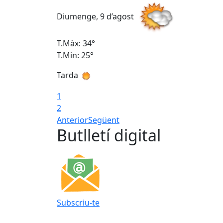
Diumenge, 9 d’agost
T.Màx: 34°
T.Min: 25°
Tarda
1
2
Anterior
Següent
Butlletí digital
Subscriu-te