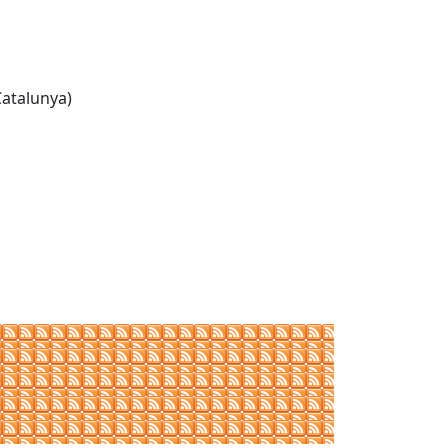
Catalunya)
Leaflet
| ©
OpenStreetMap
contributors