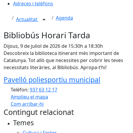
Adreces i telèfons
Agenda
Actualitat
Bibliobús Horari Tarda
Dijous, 9 de juliol de 2026 de 15:30h a 18:30h
Descobreix la biblioteca itinerant més important de
Catalunya. Tot allò que necessites per cobrir les teves
necessitats literàries, al Bibliobús. Apropa-t’hi!
Pavelló poliesportiu municipal
Telèfon:
937 63 12 17
Amplieu el mapa
Com arribar-hi
Leaflet
| ©
OpenStreetMap
contributors
Contingut relacionat
+
Temes
−
Cultura i Festes