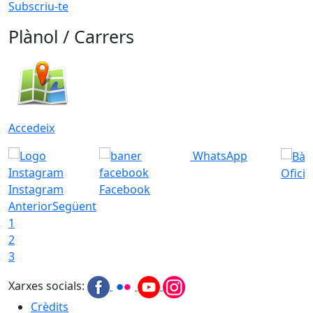
Subscriu-te
Plànol / Carrers
Accedeix
WhatsApp
Ofici
Instagram
Facebook
Anterior
Següent
1
2
3
Xarxes socials:
Crèdits