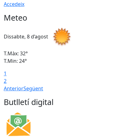
Accedeix
Meteo
Dissabte, 8 d’agost
D
T.Màx: 32°
T
T.Min: 24°
T
1
2
Anterior
Següent
Butlletí digital