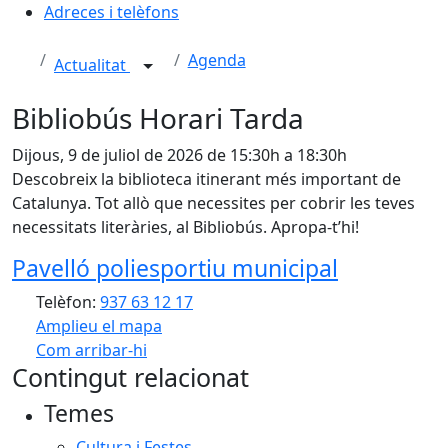
Adreces i telèfons
Agenda
Actualitat
Bibliobús Horari Tarda
Dijous, 9 de juliol de 2026 de 15:30h a 18:30h
Descobreix la biblioteca itinerant més important de
Catalunya. Tot allò que necessites per cobrir les teves
necessitats literàries, al Bibliobús. Apropa-t’hi!
Pavelló poliesportiu municipal
Telèfon:
937 63 12 17
Amplieu el mapa
Com arribar-hi
Leaflet
| ©
OpenStreetMap
contributors
Contingut relacionat
+
Temes
−
Cultura i Festes