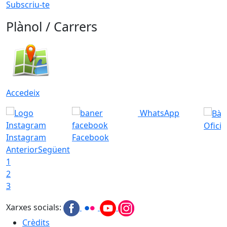
Subscriu-te
Plànol / Carrers
Accedeix
WhatsApp
Ofici
Instagram
Facebook
Anterior
Següent
1
2
3
Xarxes socials:
Crèdits