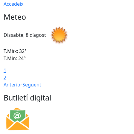
Accedeix
Meteo
Dissabte, 8 d’agost
D
T.Màx: 32°
T
T.Min: 24°
T
1
2
Anterior
Següent
Butlletí digital