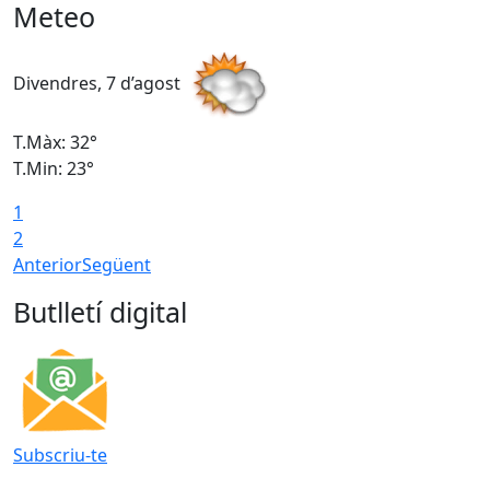
Meteo
Divendres, 7 d’agost
D
T.Màx: 32°
T
T.Min: 23°
T
1
2
Anterior
Següent
Butlletí digital
Subscriu-te