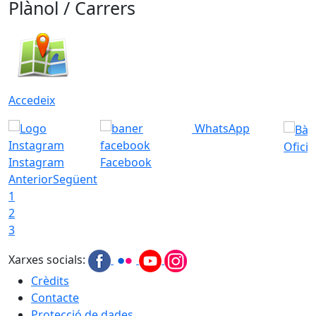
Plànol / Carrers
Accedeix
WhatsApp
Ofici
Instagram
Facebook
Anterior
Següent
1
2
3
Xarxes socials:
Crèdits
Contacte
Protecció de dades