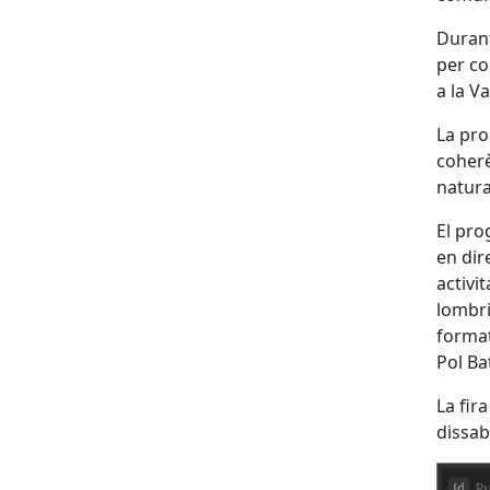
Durant
per co
a la Va
La pro
coherè
natura
El pro
en dir
activi
lombri
format
Pol Ba
La fir
dissab