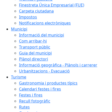
Finestreta Única Empresarial (FUE)
Carpeta ciutadana
Impostos
Notificacions electròniques
Municipi
Informació del municipi
Com arribar-hi
Transport públic
Guia del municipi
Plànol directori
Informació geogràfica - Plànols i carrerer
Urbanitzacions - Evacuació
Turisme
Gastronomia i productes típics
Calendari festes i fires
Festes i fires
Recull fotogràfic
Rutes