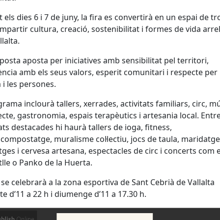
 els dies 6 i 7 de juny, la fira es convertirà en un espai de t
mpartir cultura, creació, sostenibilitat i formes de vida arr
llalta.
posta aposta per iniciatives amb sensibilitat pel territori,
ncia amb els seus valors, esperit comunitari i respecte per 
 i les persones.
grama inclourà tallers, xerrades, activitats familiars, circ, m
ecte, gastronomia, espais terapèutics i artesania local. Entre
tats destacades hi haurà tallers de ioga, fitness,
compostatge, muralisme col·lectiu, jocs de taula, maridatg
ges i cervesa artesana, espectacles de circ i concerts com e
tlle o Panko de la Huerta.
a se celebrarà a la zona esportiva de Sant Cebrià de Vallalta
te d’11 a 22 h i diumenge d’11 a 17.30 h.