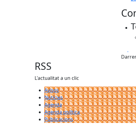
Con
T
Fa
Darrer
RSS
L'actualitat a un clic
Avisos
Notícies
Agenda
Agenda política
Publicacions