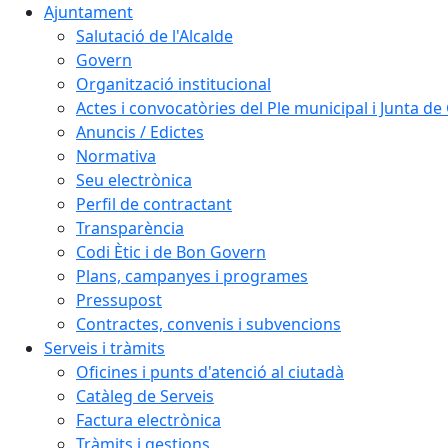
Ajuntament
Salutació de l'Alcalde
Govern
Organització institucional
Actes i convocatòries del Ple municipal i Junta d
Anuncis / Edictes
Normativa
Seu electrònica
Perfil de contractant
Transparència
Codi Ètic i de Bon Govern
Plans, campanyes i programes
Pressupost
Contractes, convenis i subvencions
Serveis i tràmits
Oficines i punts d'atenció al ciutadà
Catàleg de Serveis
Factura electrònica
Tràmits i gestions