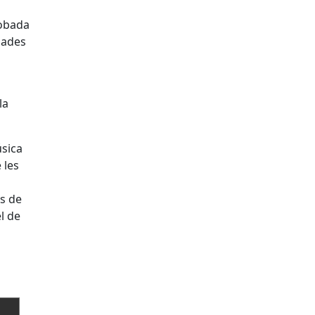
robada
elades
la
úsica
 les
es de
l de