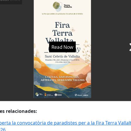
es relacionades:
erta la convocatòria de paradistes per a la Fira Terra Vallal
026