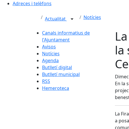
Adreces i telèfons
Notícies
Actualitat
La
Canals informatius de
l'Ajuntament
la
Avisos
Notícies
Ce
Agenda
Butlletí digital
Butlletí municipal
Dimecr
RSS
En la s
Hemeroteca
projec
benesta
La Fir
a posar
comun