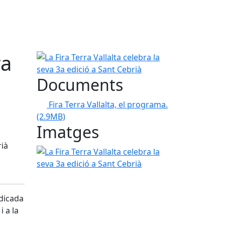
ra
La Fira Terra Vallalta celebra la seva 3a edició a S
Documents
Fira Terra Vallalta, el programa.
(2.9MB)
Imatges
rià
La Fira Terra Vallalta celebra la seva 3a edició a S
edicada
i a la