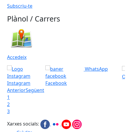
Subscriu-te
Plànol / Carrers
Accedeix
WhatsApp
Ofic
Instagram
Facebook
Anterior
Següent
1
2
3
Xarxes socials: