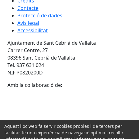
Crèdits
Contacte
Protecció de dades
Avís legal
Accessibilitat
Ajuntament de Sant Cebrià de Vallalta
Carrer Centre, 27
08396 Sant Cebrià de Vallalta
Tel. 937 631 024
NIF P0820200D
Amb la col·laboració de:
Aquest lloc web fa servir cookies pròpies i de tercers per
facilitar-te una experiència de navegació òptima i recollir