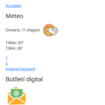
Accedeix
Meteo
Dimarts, 11 d’agost
Di
T.Màx: 32°
T.M
T.Min: 26°
T.M
1
Ta
2
Anterior
Següent
Butlletí digital