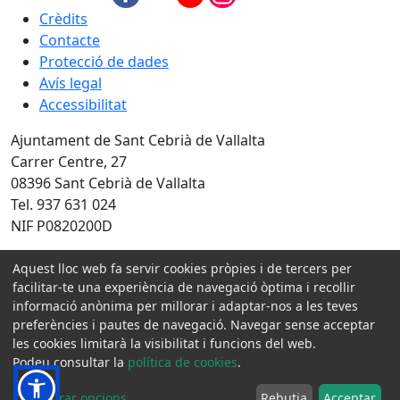
Crèdits
Contacte
Protecció de dades
Avís legal
Accessibilitat
Ajuntament de Sant Cebrià de Vallalta
Carrer Centre, 27
08396 Sant Cebrià de Vallalta
Tel. 937 631 024
NIF P0820200D
Amb la col·laboració de:
Aquest lloc web fa servir cookies pròpies i de tercers per
facilitar-te una experiència de navegació òptima i recollir
informació anònima per millorar i adaptar-nos a les teves
preferències i pautes de navegació. Navegar sense acceptar
les cookies limitarà la visibilitat i funcions del web.
Podeu consultar la
política de cookies
.
Configurar opcions
...
Rebutja
Acceptar