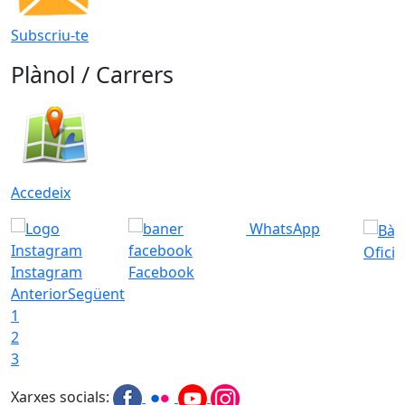
Subscriu-te
Plànol / Carrers
Accedeix
WhatsApp
Ofici
Instagram
Facebook
Anterior
Següent
1
2
3
Xarxes socials: