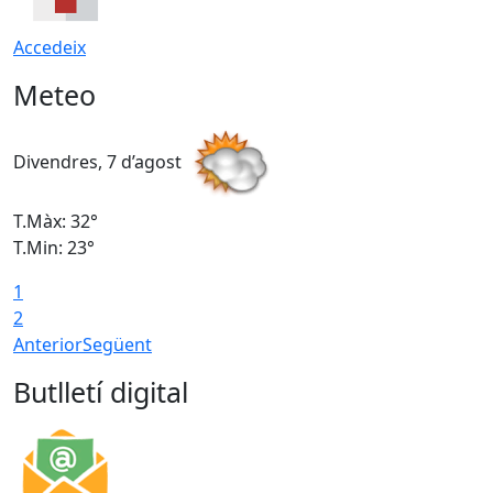
Accedeix
Meteo
Divendres, 7 d’agost
D
T.Màx: 32°
T
T.Min: 23°
T
1
2
Anterior
Següent
Butlletí digital