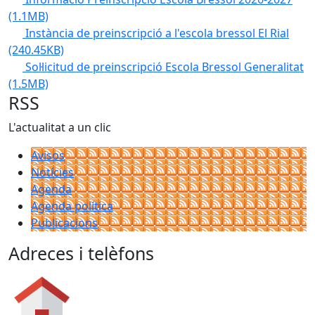
(1.1MB)
Instància de preinscripció a l'escola bressol El Rial
(240.45KB)
Sol·licitud de preinscripció Escola Bressol Generalitat
(1.5MB)
RSS
L'actualitat a un clic
Avisos
Notícies
Agenda
Agenda política
Publicacions
Adreces i telèfons