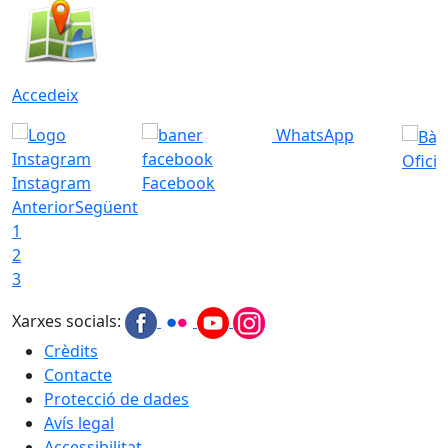
Accedeix
WhatsApp
Ofici
Instagram
Facebook
Anterior
Següent
1
2
3
Xarxes socials:
Crèdits
Contacte
Protecció de dades
Avís legal
Accessibilitat