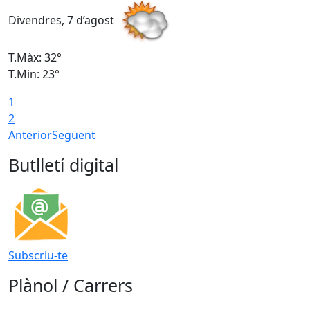
Divendres, 7 d’agost
D
T.Màx: 32°
T
T.Min: 23°
T
1
2
Anterior
Següent
Butlletí digital
Subscriu-te
Plànol / Carrers