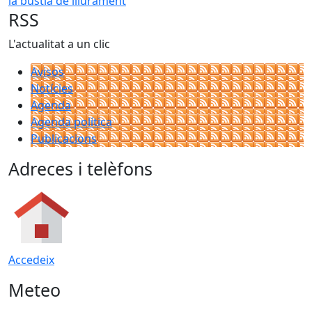
la bústia de lliurament
RSS
L'actualitat a un clic
Avisos
Notícies
Agenda
Agenda política
Publicacions
Adreces i telèfons
Accedeix
Meteo