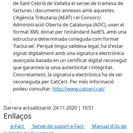
de Sant Cebrià de Vallalta el servei de tramesa de
factures i documents annexos amb aquestes.
L'Agència Tributaria (AEAT) i el Consorci
Administració Oberta de Catalunya (AOC), usen el
format XML donat per l'estàndard XadES, amb una
estructura determinada coneguda com format
‘Facturae’. Perquè tingui validesa legal, ha d'estar
signat digitalment amb una signatura electrònica
avançada basada en un certificat digital reconegut
que garanteix la seva autenticitat i integritat.
Concretament, la signatura electrònica ha de ser
reconeguda per CatCert. Per més informació
podeu consultar:
http://www.catcert.cat/
Facebook
X
Darrera actualització: 24.11.2020 | 10:51
Enllaços
e-Fact
Servei de suport e-Fact
Manual d'ús de