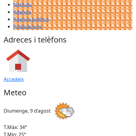
Notícies
Agenda
Agenda política
Publicacions
Adreces i telèfons
Accedeix
Meteo
Diumenge, 9 d’agost
D
T.Màx: 34°
T
T.Min: 25°
T