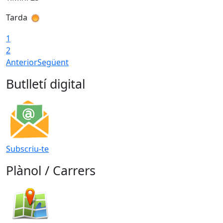
Tarda
T
1
2
Anterior
Següent
Butlletí digital
Subscriu-te
Plànol / Carrers