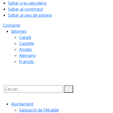
Saltar a la capçalera
Saltar al contingut
Saltar al peu de pàgina
Contacte
Idiomes
Català
Castellà
Anglès
Alemany
Francès
09.08.2026 | 12:24
Cercar:
Ajuntament
Salutació de l'Alcalde