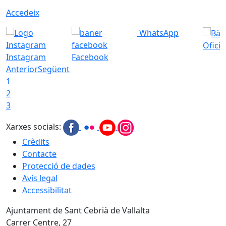
Accedeix
WhatsApp
Ofici
Instagram
Facebook
Anterior
Següent
1
2
3
Xarxes socials:
Crèdits
Contacte
Protecció de dades
Avís legal
Accessibilitat
Ajuntament de Sant Cebrià de Vallalta
Carrer Centre, 27