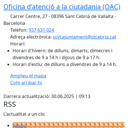
Oficina d'atenció a la ciutadania (OAC)
Carrer Centre, 27 - 08396 Sant Cebrià de Vallalta -
Barcelona
Telèfon:
937 631 024
Adreça electrònica:
scvl.ajuntament@stcebria.cat
Horari:
Horari d'hivern: de dilluns, dimarts, dimecres i
divendres de 9 a 14 h i dijous de 9 a 17 h.
Horari d'estiu: de dilluns a divendres de 9 a 14 h.
Amplieu el mapa
Com arribar-hi
Leaflet
| ©
OpenStreetMap
contributors
Facebook
X
+
Darrera actualització: 30.06.2025 | 09:13
−
RSS
L'actualitat a un clic
Avisos